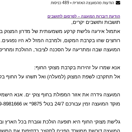
הודעות מהמועצה האזורית •
489
כניסות
הודעת דוברות המועצה
– לפרסום לתושבים
תושבות ותושבים יקרים,
אתמול אירעה גלישת קרקע משמעותית של מדרון המצוק בחו
רוחצים שהו בקרבת המקום, ולמרבה המזל לא היו נפגעים.
המועצה שבה ומתריעה על הסכנה לציבור, ההולכת ומחריפ
אנא שמרו על זהירות בקרבת מצוקי החוף:
אל תתקרבו לשפת המצוק (למעלה) ואל תשהו על החוף בק
המועצה גידרה את אזור המפולת בחוף צוקי ים. אנא הישמע
מוקד המועצה זמין עבורכם 24/7 בטל' 9875* או 09-8981666 | בווטסאפ 053-8981666
גלישת מצוקי החוף היא תופעה הולכת וגוברת בכל הארץ ו
המועצה דורשת ממשרד הפנים לתקצב בדחיפות את המשך ע