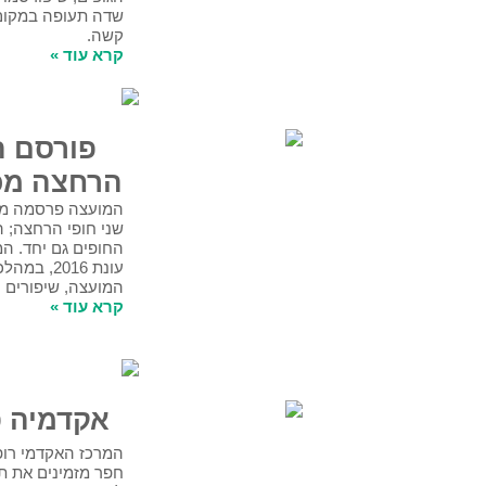
שדה תעופה במקום תהווה מפגע סביבתי
קשה.
קרא עוד »
פורסם המכרז לחופי
הרחצה מכמורת ונעורים
המועצה פרסמה מכרז חדש לתפעול ותחזוקת
שני חופי הרחצה; הזוכה יפעיל ויתחזק את 2
החופים גם יחד. המכרז מתבסס על לקחי
עונת 2016, במהלכה הוכנסו, בהנחיית ראש
המועצה, שיפורים רבים בחופי הרחצה.
​קרא עוד »
אקדמיה פוגשת קהילה
המרכז האקדמי רופין והמועצה האזורית עמק
חפר מזמינים את תושבי העמק והסביבה