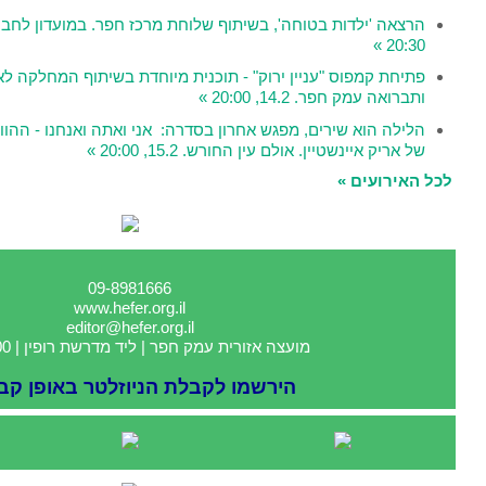
הרצאה 'ילדות בטוחה', בשיתוף שלוחת מרכז חפר. במועדון לחבר בקיבוץ העוגן. 13.2,
ירוק" - תוכנית מיוחדת בשיתוף המחלקה לאיכות הסביבה, קיימות
גש אחרון בסדרה: אני ואתה ואנחנו - ההוויה הישראלית דרך עיניו
החורש. 15.2, 20:00 »
09-8981666
www.hefer.org.il
editor@hefer.org.il
 אזורית עמק חפר | ליד מדרשת רופין | 4025000
רשמו לקבלת הניוזלטר באופן קבוע »