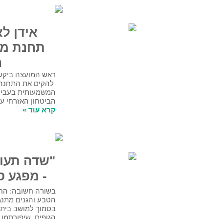
אידן לארדן: "הקם
תחנת משטרה בעמק
חפר"
ראש המועצה ביקש מהשר לביטחון פנים
להקים את התחנה לנוכח העלייה
המשמעותית בעבירות רכוש וכן מול אתגרי
הביטחון האזרחי עימם מתמודדת המועצה
.
​קרא עוד »
"שדה תעופה בעמק חפר
- מפגע סביבתי קשה"
בשורה חשובה: החברה להגנת הטבע ורשות
הטבע והגנים מתנגדות להקמת שדה התעופה
בסמוך למושב בית הלוי; דוחות של שני
הגופים, שיפורסמו בקרוב, קובעים כי הקמת