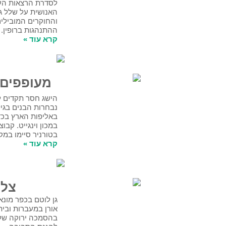
לסדרת הרצאות העוסקות בהתנהגות
האנושית על שלל גווניה, שיעבירו המרצים
והחוקרים המובילים של המחלקה למדעי
ההתנהגות ברופין.
קרא עוד »
מעופפים אל השחקים!
הישג חסר תקדים למעופפי מעיין-שחר:
נבחרות הבנים בגילאי ט-י' ו-י"א-י"ב זכו
באליפות הארץ בכדורעף חופים, שהתקיימה
במכון וינגייט. קבוצות הבנות שהתמודדו
בטורניר סיימו במקום השני. כבוד!
קרא עוד »
צל"ש ירוק
גן לוטם בכפר מונאש, גן סנונית באלישיב, גן
אורן במעברות ובית הספר אביחיל זכו
בהסמכה ירוקה של משרד החינוך והמשרד