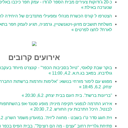
ירים מבית הספר לג'ודו - עמק חפר כיכבו באליפות ישראל לקבוצות
ת מנהלי ומפעילי מתנדבים של היחידה להתנדבות עמק חפר»
משלחת תושבים מזיגן-ויטגנשטיין, גרמניה, תגיע לעמק חפר בתאריכים 9-16.4. מעוניינים
»
אירועים קרובים
יול בסביבות הכפר" - קונצרט מיוחד בעקבות הטקסטים של לאה
1 »
י בנושא: "אלימות וחרמות ברשתות החברתיות". בבית העם בבית
ית יצחק. 6.2, 20:30 »
תקיפה מינית: מופע סטנד-אפ בהשתתפות רשף לוי ויעל
רש. 7.2, 20:30 »
מחווה ל'זית'. במועדון משמר השרון. 9.2, 20:00 »
- מה הם רוצים?". בבית הפיס בכפר ויתקין. 11.2, 19:00 »