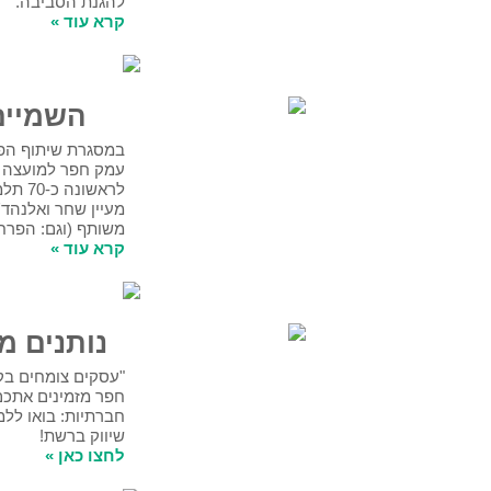
להגנת הסביבה.
​קרא עוד »
השמיים הם הגבול
במסגרת שיתוף הפעולה בין המועצה האזורית
עמק חפר למועצה המקומית זמר, נפגשו
לראשונה כ-70 תלמידי כיתה ח' מבתי הספר
מעיין שחר ואלנהד'א ליום היכרות ושיח
משותף (וגם: הפרחת בלונים לאוויר!).
קרא עוד »
נותנים מקום לעסקים
"עסקים צומחים בקהילה" ומרכז צעירים עמק
חפר מזמינים אתכם לקורס שיווק ברשתות
חברתיות: בואו ללמוד איך להפוך למקצועני
שיווק ברשת!
לחצו כאן »