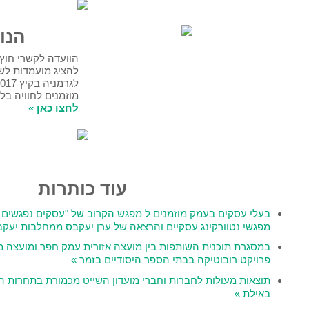
הנוער לכאן
הוועדה לקשרי חוץ מזמינה בני נוער מהעמק
להציג מועמדות לשתי משלחות בני נוער
לגרמניה בקיץ 2017.
מוזמנים לחוויה בלתי נשכחת!
לחצו כאן »
עוד כותרות
זמנים
ל
מפגש הקרוב של "עסקים נפגשים בקהילה", אשר יכלול
קיים והרצאה של ערן יעקבס ממחלבות יעקבס »
פות בין מועצה אזורית עמק חפר ומועצה מקומית זמר הושק
י הספר היסודיים בזמר »
ות וחברי מועדון השייט מכמורת בתחרות הארצית שנערכה