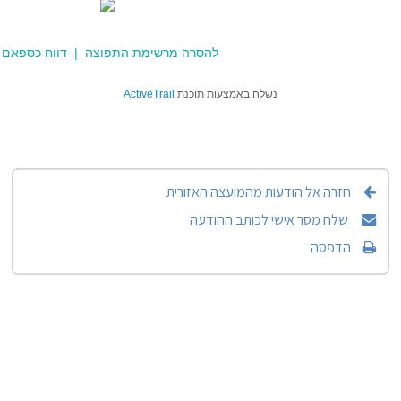
להסרה מרשימת התפוצה
|
דווח כספאם
צעות תוכנת
ActiveTrail
צה האזורית
ההודעה