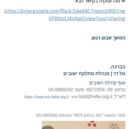
ארנונה עסקית בקישור הבא:
https://drive.google.com/file/d/1iAedBCTnpozji3Rlh7ng
QFBNULI4UKpQ/view?usp=sharing
המשך שבוע רגוע
בברכה
,
טל דר |
מנהלת מחלקת ישובים
אגף קהילה וישובים
טלפון: 09--8973358 פקס: 09-8989292
דוא"ל:
tald@hefer.org.il
אתר:
https://www.mk-hefer.org.il
מוקד המועצה
24/7
בטלפון 9875* בווטסאפ 053-8981666