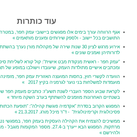
עוד כותרות
ים אלו מפגשים ביישובי עמק חפר, במטרה להכיר מקרוב את צרכי
 ולספק שירותים ומענים מותאמים »
רוע מרגש לציון 30 שנות שירה של מקהלות מורן נערך בהשתתפות בוגרי המקהלות
ים »
קודת מבט אישית": קול קורא לשליחת סיפורים, יומנים, חפצים
דות העמק, שיעובדו וישולבו במופע של תאטרון קהילתי »
חסות המועצה האזורית עמק חפר, מזמינה בני נוער מהעמק להציג
וער לגרמניה בקיץ 2017
»
ברי לשנת תשע"ז: כותבים מעמק חפר שספריהם יצאו לאור
וזמנים להשתתף בערב השקה מיוחד »
"אקדמיה פוגשת קהילה": "תופעת הכתות – מנקודת מבט
 ד"ר מיכל מורג. 21.3.2017 »
הקהילה העסקית בעמק חפר, במפגשי נטוורקינג והרצאות
מרתקות. המפגש הבא ייערך ב-27.4. מספר המקומות מוגבל - מומלץ מאוד להקדים