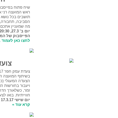
שיח פתוח בפייסבוק!
ראש המועצה רני אידן יענה על שאלות
תושבים בכל נושא – חינוך, רווחה, איכות
הסביבה, תחבורה, עסקים, תכנון ובנייה וכל
מה שמעניין אתכם, מפריע או חשוב לכם.
יום ב' 27.3, 20:30 – 22:30, בעמוד
הפייסבוק של המועצה.
לחצו כאן לעמוד בו יתקיים הפורום »
צועדים ביחד
צעדת עמק חפר 2017 תיערך בסימן שכנים -
בשיתוף המועצה המקומית זמר. מסלול
הצעדה המעגלי (כ-5 ק"מ) ייצא מקיבוץ בחן
ויעבור בחורשות האורנים ומטעי הזיתים של
זמר, כשלאורך הדרך יופעלו מגוון תחנות
חווייתיות. בואו לצעוד ביחד!
יום שישי 17.3.17 | זינוק: 09:00-07:00
קרא עוד »