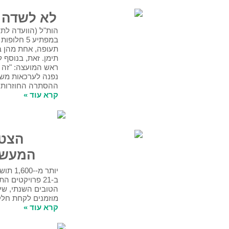
לא לשדה תעופה בעמק!
הות"ל (הוועדה לתשתיות לאומיות) החזירה
במפתיע 5 חלופות נוספות להקמת שדה
תעופה, אחת מהן בעמק חפר - בסמוך
לגאולי
תימן. זאת, בנוסף לחלופת בית הלוי.
ראש המועצה: "זה לא ניהול תקין. אם צריך,
נפנה לערכאות משפטיות נגד ניסיונות
ההסתרה החוזרות ונשנות של הות"ל".
קרא עוד »
הצטרפו ליום
המעשים הטובים
יותר מ--1,600 תושבי עמק חפר ייקחו חלק
ב-21 פרויקטים התנדבותיים ביום המעשים
הטובים השנתי, שייערך ב-28.3.17.
מוזמנים לקחת חלק בכל הטוב הזה!
קרא עוד »