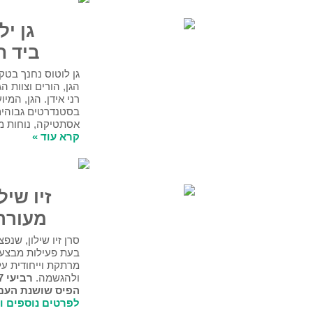
גן ילדים חדש
ביד חנה-חומש
גן לוטוס נחנך בטקס מרגש בהשתתפות ילדי
הגן, הורים וצוות הגן ובמעמד ראש המועצה
רני אידן. הגן, המיועד לילדים בני 3-4, נבנה
בסטנדרטים גבוהים תוך שימת דגש על
אסתטיקה, נוחות מרבית ובטיחות.
קרא עוד »
זיו שילון בהרצאה
מעוררת השראה
סרן זיו שילון, שנפצע אנושות מפיצוץ מטען
בעת פעילות מבצעית ברצועת עזה, בהרצאה
מרתקת וייחודית על דרכו המיוחדת להחלמה
ולהגשמה.
רביעי 22.3.17, 20:30. מועדון
הפיס שושנת העמקים.
לפרטים נוספים והרשמה »