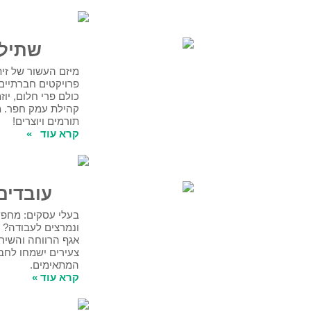
שתילים של זית
מיזם העשור של זית יצא לדרך, עם 10
פרויקטים חברתיים-תרבותיים חדשים,
כולם פרי חלום, יוזמה ועשייה התנדבותית של
קהילת עמק חפר. מוזמנים להצטרף כשותפים,
תורמים ויוצרים!
קרא עוד
»
עובדים, בשבילכם
בעלי עסקים: מחפש עובדים צעירים, חרוצים
ונמרצים לעבודה?
אגף הרווחה והשירותים החברתיים ומרכז
צעירים ישמחו לחבר אותך עם העובדים
המתאימים.
קרא עוד »