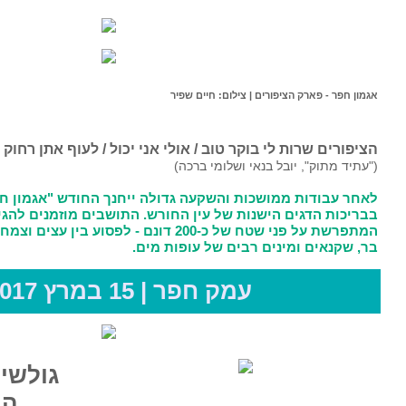
לום: חיים שפיר
טוב / אולי אני יכול / לעוף אתן רחוק רחוק / לעוף ולא ליפול
שלומי ברכה)
והשקעה גדולה ייחנך החודש "אגמון חפר - פארק הציפורים"
של עין החורש. התושבים מוזמנים להגיע לפנינת טבע נפלאה,
המתפרשת על פני שטח של כ-200 דונם - לפסוע בין עצים וצמחיה, ולחזות בדגים, חיות
ם של עופות מים.
 חפר | 15 במרץ 2017
גולשים עם ראש
המועצה