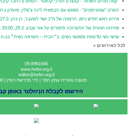
ט תורכי קלאסי". המועדון לחבר קיבוץ מעברות. 25.3, 18:00 »
עם הבמאית לינה צ'פלין. מועדון ג.ח.א. 26.3, 20:00 »
אה של ח"כ ושר לשעבר, רן כהן. 27.3, 20:30 »
סיפורים על אור וצבע. 29.3, 20:00 »
נשים. ב״הבית – השראה נשית״ בג.ח.א. 31.3, 08:30 »
09-8981666
www.hefer.org.il
editor@hefer.org.il
 אזורית עמק חפר | ליד מדרשת רופין | 4025000
רשמו לקבלת הניוזלטר באופן קבוע »