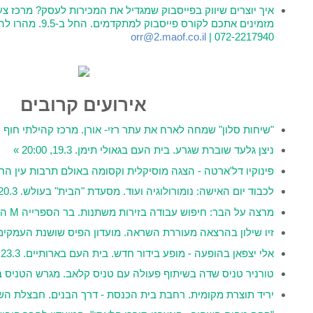
ייסבוק שמגדיל את המכירות לעסק? מרכז צעירים בשיתוף עם מעוף
ק למתקדמים. החל ב-9.5. מהרו להירשם:
orr@2.maof.
אירועים קרובים
את עתר רזי- אורן. מרכז קהילתי חוף חפר 15.3, 20:30 »
העם בגאולי תימן. 19.3, 20:00 »
מוסיקלית וקסומה באולם תרבות עין החורש. 20.3, 17:30 »
גיה ועוד. מסעדת "הבית" בעולש. 20.3, 20:30 »
זירות משתנות. בר הספרייה M הדרך. 21.3, 20:30 »
 השראה. מועדון הפיס שושנת העמקים. 22.3, 20:30 »
בידור חדש. בית העם בארותיים. 23.3, 21:00 »
 פעולה עם טניס קלאב. מגרש הטניס בת חפר. 24.3, 09:00 »
 בית הכנסת - דרך הבנים. חבצלת השרון. 24.3, 12:00 »