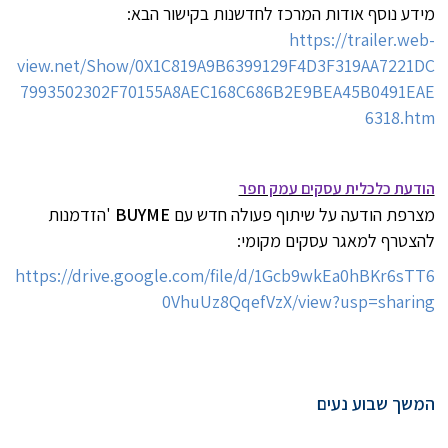
מידע נוסף אודות המרכז לחדשנות בקישור הבא:
https://trailer.web-
view.net/Show/0X1C819A9B6399129F4D3F319AA7221DC
7993502302F70155A8AEC168C686B2E9BEA45B0491EAE
6318.htm
הודעת כלכלית עסקים עמק חפר
מצרפת הודעה על שיתוף פעולה חדש עם
BUYME
'
הזדמנות
להצטרף למאגר עסקים מקומי:
https://drive.google.com/file/d/1Gcb9wkEa0hBKr6sTT6
0VhuUz8QqefVzX/view?usp=sharing
המשך שבוע נעים