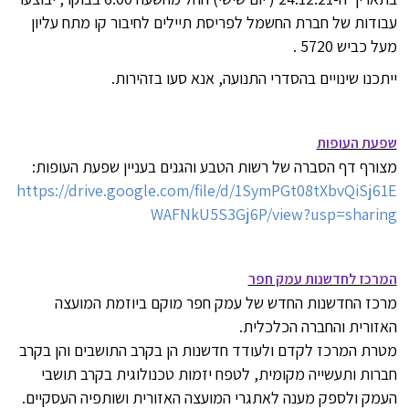
עבודות של חברת החשמל לפריסת תיילים לחיבור קו מתח עליון
מעל כביש 5720 .
ייתכנו שינויים בהסדרי התנועה, אנא סעו בזהירות.
שפעת העופות
מצורף דף הסברה של רשות הטבע והגנים בעניין שפעת העופות:
https://drive.google.com/file/d/1SymPGt08tXbvQiSj61E
WAFNkU5S3Gj6P/view?usp=sharing
המרכז לחדשנות עמק חפר
מרכז החדשנות החדש של עמק חפר מוקם ביוזמת המועצה
האזורית והחברה הכלכלית.
מטרת המרכז לקדם ולעודד חדשנות הן בקרב התושבים והן בקרב
חברות ותעשייה מקומית, לטפח יזמות טכנולוגית בקרב תושבי
העמק ולספק מענה לאתגרי המועצה האזורית ושותפיה העסקיים
.