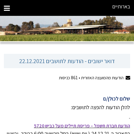
בארותיים
דואר ישובים - הודעות לתושבים 22.12.2021
הודעות מהמועצה האזורית •
861
כניסות
שלום לכולן/ם
להלן הודעות להפצה לתושבים:
הודעת חברת חשמל – פריסת תיילים מעל כביש 5720
בתאריך ה-24.12.21 ( יום שישי) החל מהשעה 6:00 בבוקר, יבוצעו