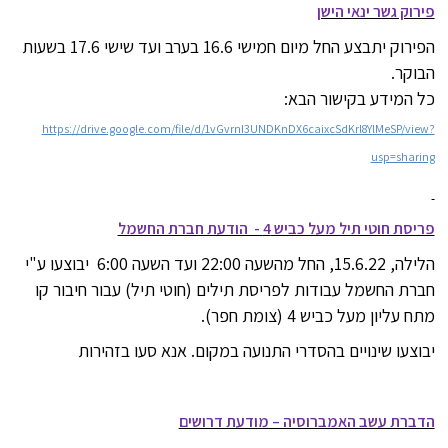
פירוק גשר ינאי הישן
הפירוק יתבצע החל מיום חמישי 16.6 בערב ועד שישי 17.6 בשעות
הבוקר.
כל המידע בקישור הבא:
https://drive.google.com/file/d/1vGvrnI3UNDKnDX6caixcSdKrl8YlMeSP/view?
usp=sharing
פריסת חוטי תיל מעל כביש 4 - הודעת חברת החשמל
הלילה, 15.6.22, החל מהשעה 22:00 ועד השעה 6:00 יבוצעו ע"י
חברת החשמל עבודות לפריסת תילים (חוטי תיל) עבור חיבור קו
מתח עליון מעל כביש 4 (צומת חפר).
יבוצעו שינויים בהסדרי התנועה במקום. אנא סעו בזהירות
הדברת עשב האמברוסיה – מודעת דרושים