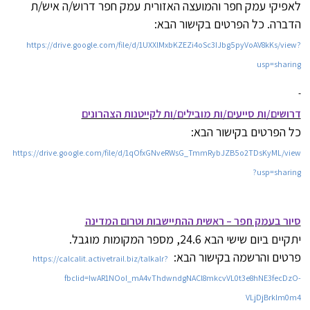
לאפיקי עמק חפר והמועצה האזורית עמק חפר דרוש/ה איש/ת
הדברה. כל הפרטים בקישור הבא:
https://drive.google.com/file/d/1UXXlMxbKZEZi4oSc3IJbg5pyVoAV8kKs/view?
usp=sharing
דרושים/ות סייעים/ות מובילים/ות לקייטנות הצהרונים
כל הפרטים בקישור הבא:
https://drive.google.com/file/d/1qOfxGNveRWsG_TmmRybJZB5o2TDsKyML/view
?usp=sharing
סיור בעמק חפר – ראשית ההתיישבות וטרום המדינה
יתקיים ביום שישי הבא 24.6, מספר המקומות מוגבל.
פרטים
והרשמה בקישור הבא:
https://calcalit.activetrail.biz/talkalr?
fbclid=IwAR1NOoI_mA4vThdwndgNACl8mkcvVL0t3e8hNE3fecDzO-
VLjDjBrklm0m4