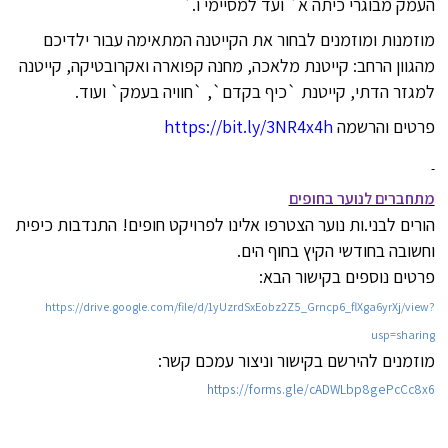
העמק מבוגרי כיתה א` ועד למסיימי ו
`.
מוזמנות ומוזמנים לבחור את הקייטנה המתאימה עבור ילדיכם
מהגוון הרחב: קייטנת מלאכה, מחנה קפוארה ואקרובטיקה, קייטנה
למגזר הדתי, קייטנת `כיף בקדם`, `חוויה בעמק` ועוד
.
פרטים והרשמה
https://bit.ly/3NR4x4h
מתחברים לנוער בחופים
הורים לבני.ות נוער הצטרפו אלינו לפרויקט חופים!
התנדבות כיפית
וחשובה בחודשי הקיץ בחוף הים.
פרטים נוספים בקישור הבא:
https://drive.google.com/file/d/1yUzrdSxEobz2Z5_Grncp6_flXga6yrXj/view?
usp=sharing
מוזמנים להירשם בקישור וניצור עמכם קשר:
https://forms.gle/cADWLbp8gePcCc8x6