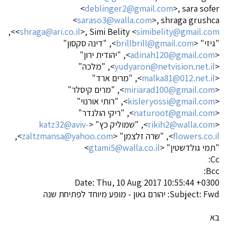
<
deblinger2@gmail.com
>, sara sofer
<
saraso3@walla.com
>, shraga grushca
>,
<
shraga@ari.co.il
>, Simi Belity <
simibelity@gmail.com
"גיזי" <
brillbrill@gmail.com
>, "דינה סקסון"
<
adinah120@gmail.com
>, "יהודית ירון"
<
yudyaron@netvision.net.il
>, "מלכה"
<
malka81@012.net.il
>, "מרים ארד"
<
miriarad100@gmail.com
>, "מרים קיסלר"
<
kisleryossi@gmail.com
>, "רותי אורנוי"
<
naturoot@gmail.com
>, "ריקי הולנדר"
<
rikih2@walla.com
>, "שמוליק כץ" <
katz32@aviv-
flowers.co.il
>, "שרה זלצמן" <
zaltzmansa@yahoo.com
>,
"תמי גולדשטין" <
gtami5@walla.co.il
>
Cc:
Bcc:
Date: Thu, 10 Aug 2017 10:55:44 +0300
Subject: Fwd: יהורם גאון - מופע מיוחד לפתיחת שנה
בא