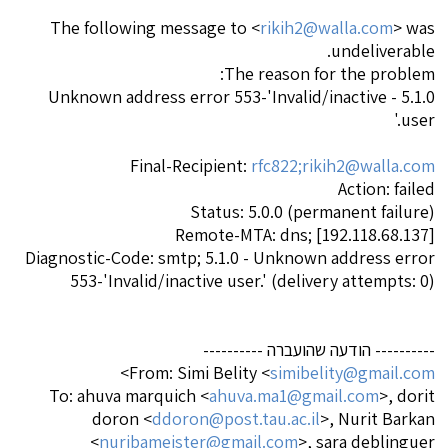
The following message to <
rikih2@walla.com
> was
undeliverable.
The reason for the problem:
5.1.0 - Unknown address error 553-'Invalid/inactive
user.'
Final-Recipient:
rfc822;rikih2@walla.com
Action: failed
Status: 5.0.0 (permanent failure)
Remote-MTA: dns; [192.118.68.137]
Diagnostic-Code: smtp; 5.1.0 - Unknown address error
553-'Invalid/inactive user.' (delivery attempts: 0)
---------- הודעה שהועברה ----------
>
From: Simi Belity <
simibelity@gmail.com
To: ahuva marquich <
ahuva.ma1@gmail.com
>, dorit
doron <
ddoron@post.tau.ac.il
>, Nurit Barkan
<
nuribameister@gmail.com
>, sara deblinguer